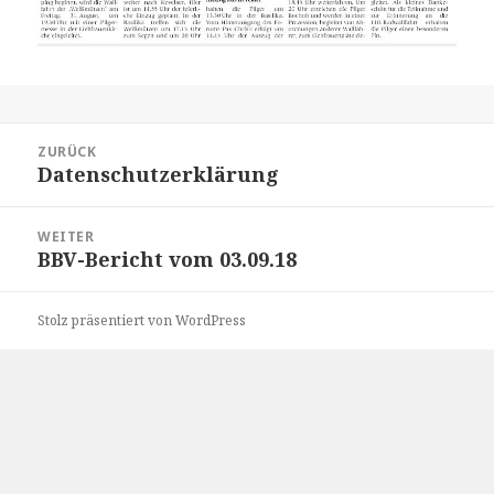
Beitrags-
ZURÜCK
Navigation
Datenschutzerklärung
Vorheriger
Beitrag:
WEITER
BBV-Bericht vom 03.09.18
Nächster
Beitrag:
Stolz präsentiert von WordPress