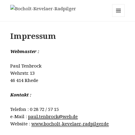
Bocholt-Kevelaer-Radpilger
MENÜ
UND
WIDGETS
Impressum
Webmaster :
Paul Tenbrock
Wehrstr. 13
46 414 Rhede
Kontakt :
Telefon : 0 28 72 / 57 15
e-Mail :
paul.tenbrock@web.de
Website :
www.bocholt-kevelaer-radpilger.de