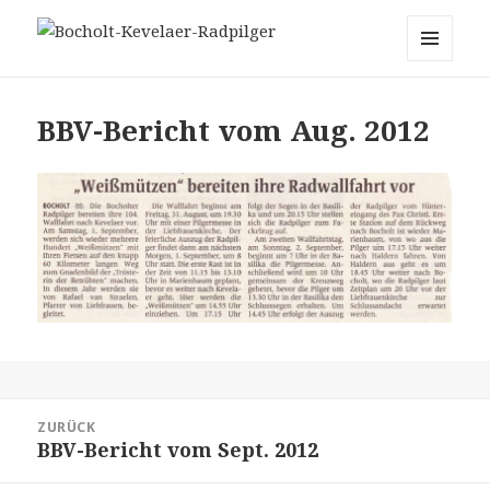
Bocholt-Kevelaer-Radpilger
MENÜ
UND
WIDGETS
BBV-Bericht vom Aug. 2012
Beitrags-
ZURÜCK
Navigation
BBV-Bericht vom Sept. 2012
Vorheriger
Beitrag: