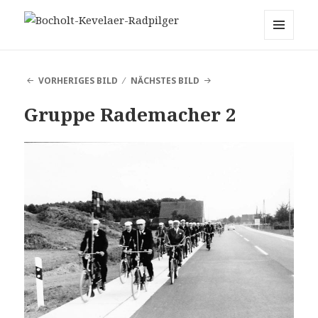
Bocholt-Kevelaer-Radpilger
MENÜ
UND
WIDGETS
VORHERIGES BILD
NÄCHSTES BILD
Gruppe Rademacher 2