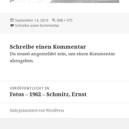
Veröffentlicht
Volle
September 14, 2019
698 × 475
am
Größe
zu Gruppe Rademacher 2
Schreibe einen Kommentar
Schreibe einen Kommentar
Du musst
angemeldet
sein, um einen Kommentar
abzugeben.
Beitrags-
VERÖFFENTLICHT IN
Navigation
Fotos – 1962 – Schmitz, Ernst
Stolz präsentiert von WordPress