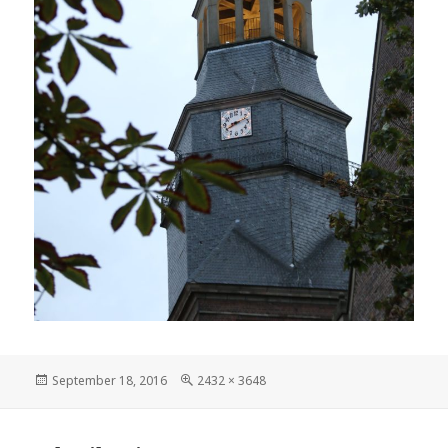
Veröffentlicht
Volle
September 18, 2016
2432 × 3648
am
Größe