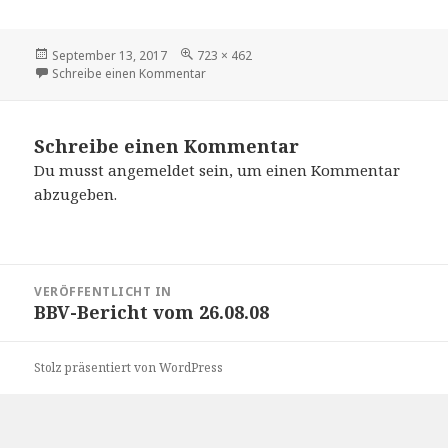
Veröffentlicht
Volle
September 13, 2017
723 × 462
am
Größe
zu 08 Mm Tt Bbv Bericht Text
Schreibe einen Kommentar
Schreibe einen Kommentar
Du musst
angemeldet
sein, um einen Kommentar
abzugeben.
Beitrags-
VERÖFFENTLICHT IN
Navigation
BBV-Bericht vom 26.08.08
Stolz präsentiert von WordPress