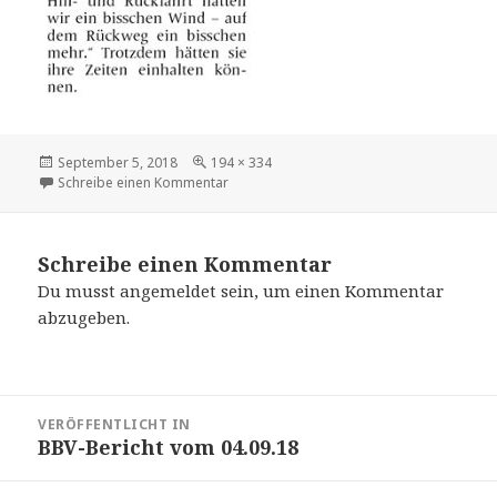
Veröffentlicht
Volle
September 5, 2018
194 × 334
am
Größe
zu 18 09 04 Bbv Bericht 1
Schreibe einen Kommentar
Schreibe einen Kommentar
Du musst
angemeldet
sein, um einen Kommentar
abzugeben.
Beitrags-
VERÖFFENTLICHT IN
Navigation
BBV-Bericht vom 04.09.18