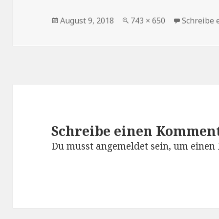
Veröffentlicht
Volle
August 9, 2018
743 × 650
Schreibe
am
Größe
Schreibe einen Kommen
Du musst
angemeldet
sein, um einen