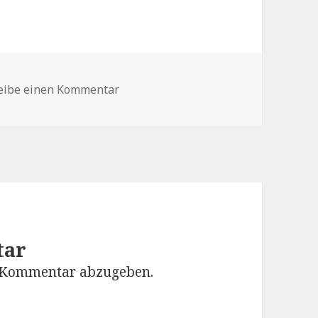
zu 15 09 01 Bbv Bericht Ueberschrift
eibe einen Kommentar
tar
 Kommentar abzugeben.