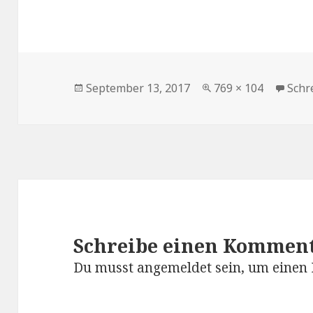
Veröffentlicht
Volle
September 13, 2017
769 × 104
Schr
am
Größe
Schreibe einen Kommen
Du musst
angemeldet
sein, um einen